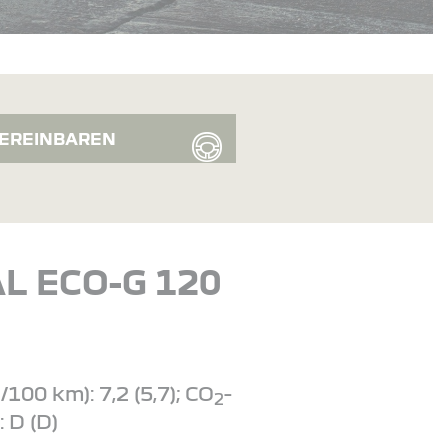
EREINBAREN
L ECO-G 120
00 km): 7,2 (5,7); CO
-
2
: D (D)