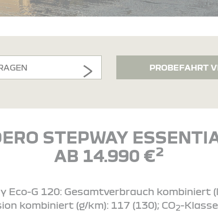
RAGEN
PROBEFAHRT V
ERO STEPWAY ESSENTIA
2
AB 14.990 €
Eco-G 120: Gesamtverbrauch kombiniert (l/1
ion kombiniert (g/km): 117 (130); CO
-Klasse
2