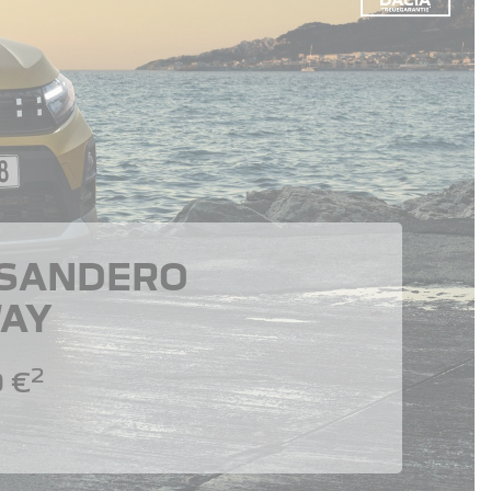
 SANDERO
AY
2
 €