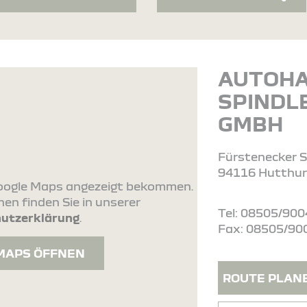
AUTOH
SPINDL
GMBH
Fürstenecker St
94116 Hutthu
 Google Maps angezeigt bekommen.
en finden Sie in unserer
Tel: 08505/900
utzerklärung
.
Fax: 08505/90
MAPS ÖFFNEN
ROUTE PLAN