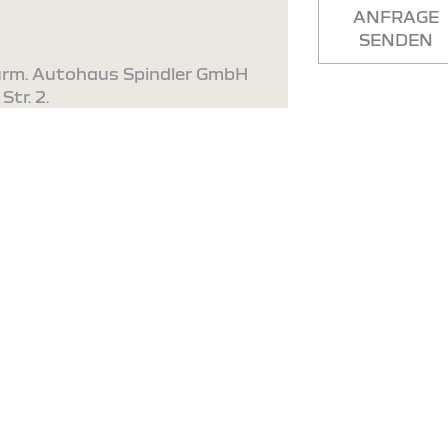
ANFRAGE
SENDEN
urm. Autohaus Spindler GmbH
Str. 2.